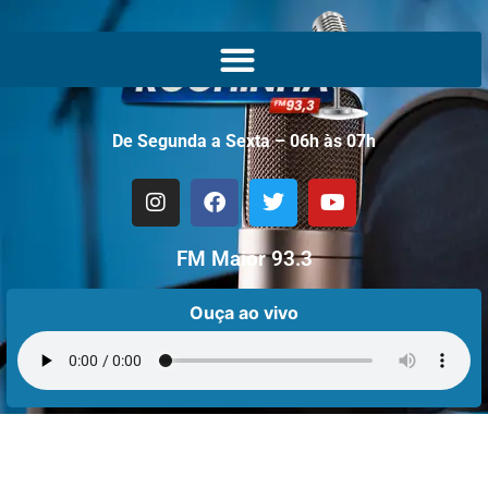
De Segunda a Sexta – 06h às 07h
FM Maior 93.3
Ouça ao vivo