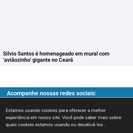
Silvio Santos é homenageado em mural com
‘aviãozinho’ gigante no Ceará
Acompanhe nossas redes sociais:
Estamos usando cookies para oferecer a melhor 
experiência em nosso site. Você pode saber mais sobre 
quais cookies estamos usando ou desativá-los 
.
Copyright ©️ 2026
| Programa do Rochinha |