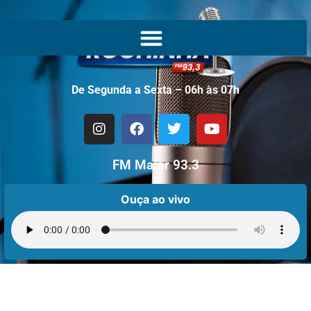
De Segunda a Sexta – 06h às 07h
FM Maior 93.3
Ouça ao vivo