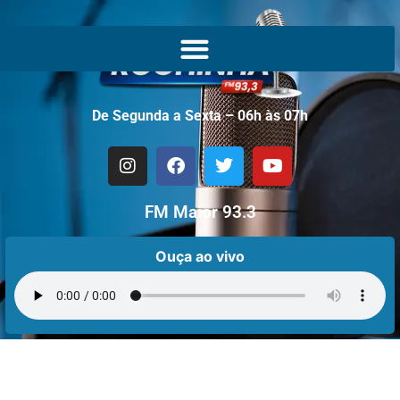
De Segunda a Sexta – 06h às 07h
FM Maior 93.3
Ouça ao vivo