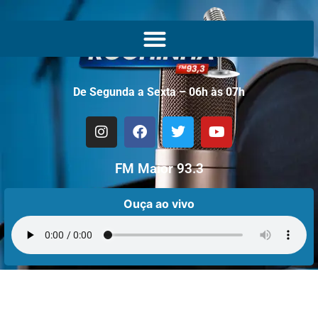
De Segunda a Sexta – 06h às 07h
FM Maior 93.3
Ouça ao vivo