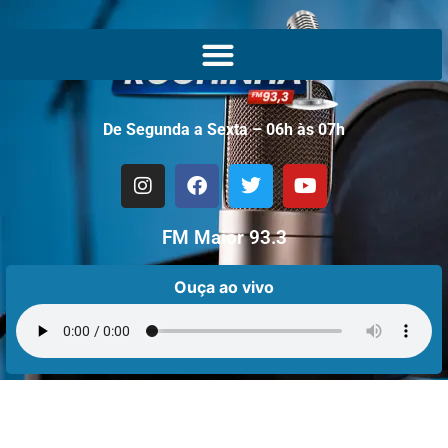
De Segunda a Sexta – 06h às 07h
FM Maior 93.3
Ouça ao vivo