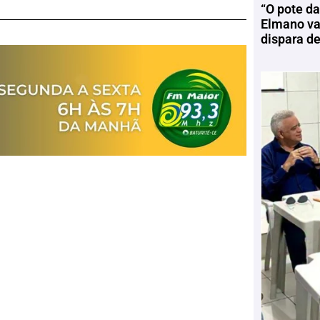
“O pote da
Elmano vai
dispara d