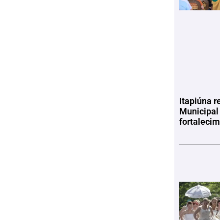
Itapiúna r
Municipal
fortaleci