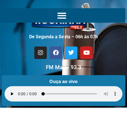
De Segunda a Sexta – 06h às 07h
FM Maior 93.3
Ouça ao vivo