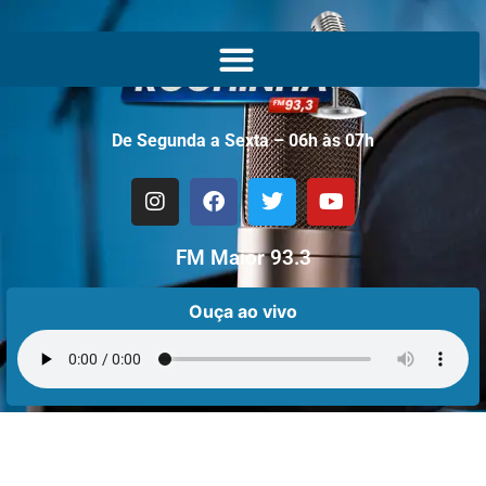
De Segunda a Sexta – 06h às 07h
FM Maior 93.3
Ouça ao vivo