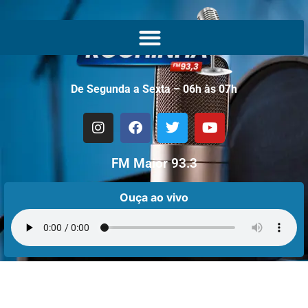
De Segunda a Sexta – 06h às 07h
FM Maior 93.3
Ouça ao vivo