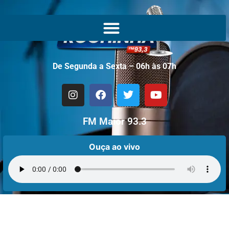
De Segunda a Sexta – 06h às 07h
FM Maior 93.3
Ouça ao vivo