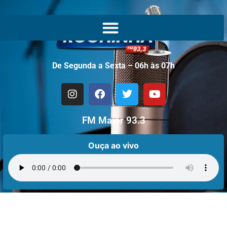
De Segunda a Sexta – 06h às 07h
FM Maior 93.3
Ouça ao vivo