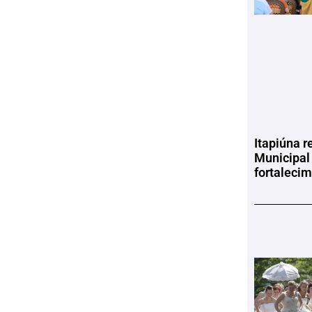
Itapiúna r
Municipal
fortaleci