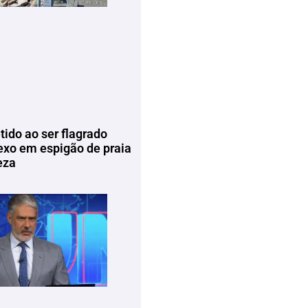
tido ao ser flagrado
exo em espigão de praia
eza