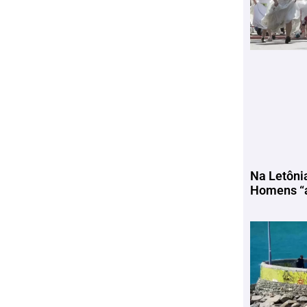
Na Letôni
Homens “a