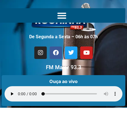
De Segunda a Sexta – 06h às 07h
FM Maior 93.3
Ouça ao vivo