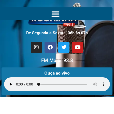
De Segunda a Sexta – 06h às 07h
FM Maior 93.3
Ouça ao vivo