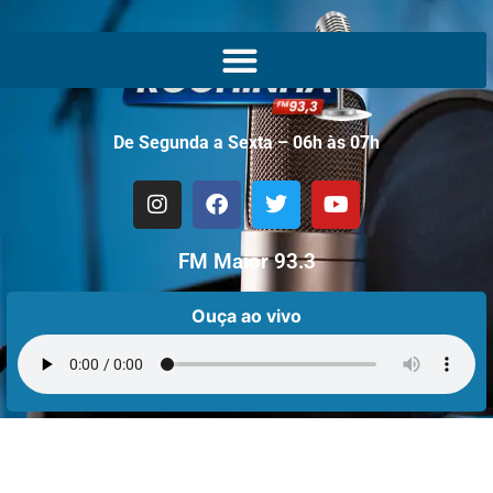
De Segunda a Sexta – 06h às 07h
FM Maior 93.3
Ouça ao vivo