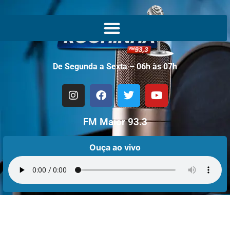
De Segunda a Sexta – 06h às 07h
FM Maior 93.3
Ouça ao vivo