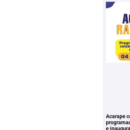
Acarape c
programaç
e inaugur