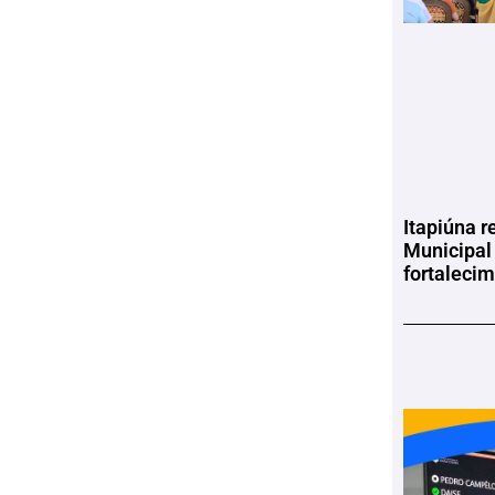
Itapiúna r
Municipal
fortaleci