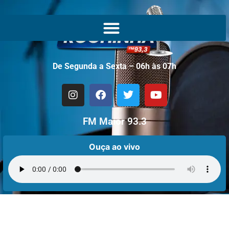
De Segunda a Sexta – 06h às 07h
FM Maior 93.3
Ouça ao vivo