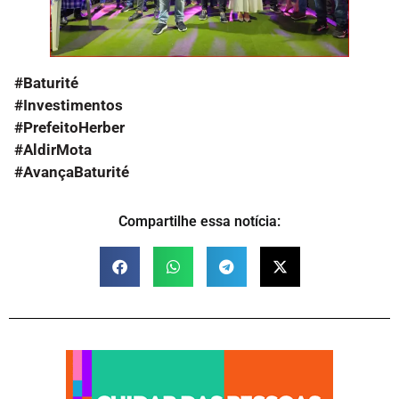
#Baturité
#Investimentos
#PrefeitoHerber
#AldirMota
#AvançaBaturité
Compartilhe essa notícia: