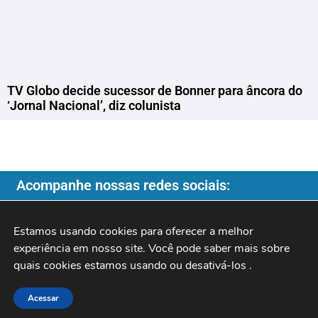
TV Globo decide sucessor de Bonner para âncora do
‘Jornal Nacional’, diz colunista
Acompanhe nossas redes sociais:
Estamos usando cookies para oferecer a melhor 
experiência em nosso site. Você pode saber mais sobre 
Copyright ©️ 2026
| Programa do Rochinha |
quais cookies estamos usando ou desativá-los 
.
Acessar