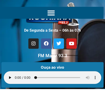
De Segunda a Sexta – 06h às 07h
FM Maior 93.3
Ouça ao vivo