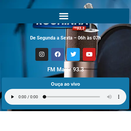
De Segunda a Sexta – 06h às 07h
FM Maior 93.3
Ouça ao vivo