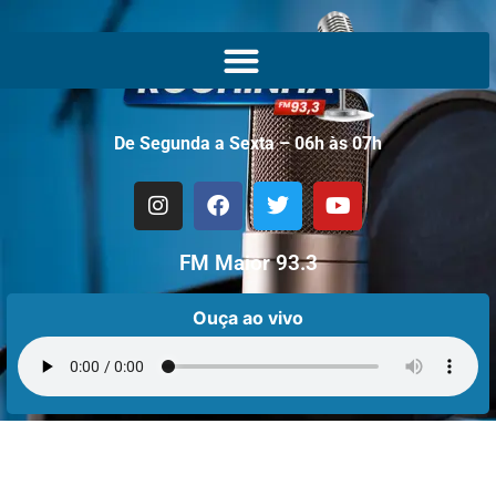
De Segunda a Sexta – 06h às 07h
FM Maior 93.3
Ouça ao vivo