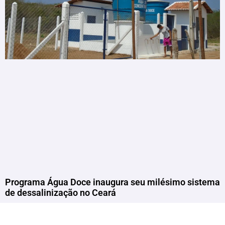
Programa Água Doce inaugura seu milésimo sistema
de dessalinização no Ceará