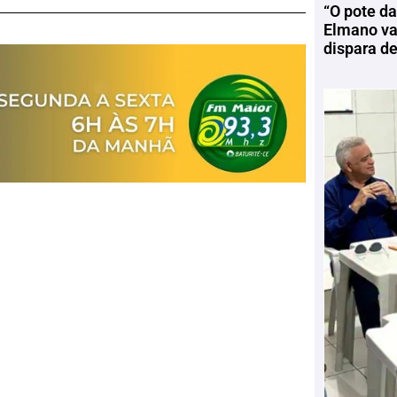
“O pote da
Elmano vai
dispara d