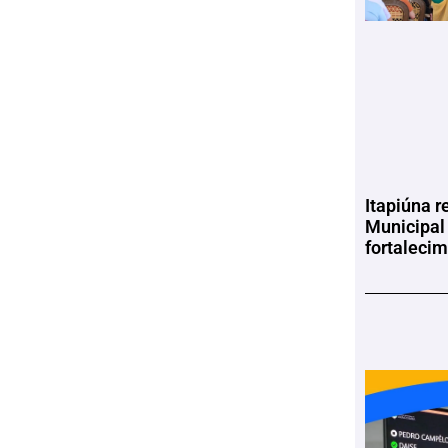
Itapiúna r
Municipal
fortaleci