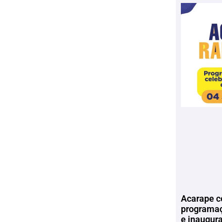
Acarape c
programaç
e inaugur