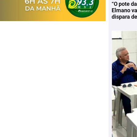
“O pote da
Elmano vai
dispara d