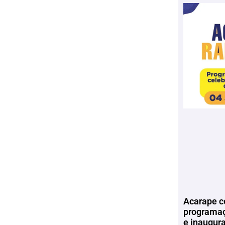
Acarape c
programaç
e inaugur