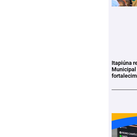
Itapiúna r
Municipal
fortaleci