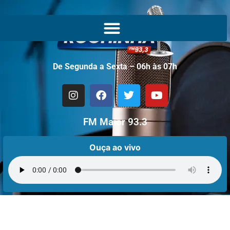
De Segunda a Sexta – 06h às 07h
FM Maior 93.3
Ouça ao vivo