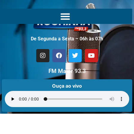
De Segunda a Sexta – 06h às 07h
FM Maior 93.3
Ouça ao vivo