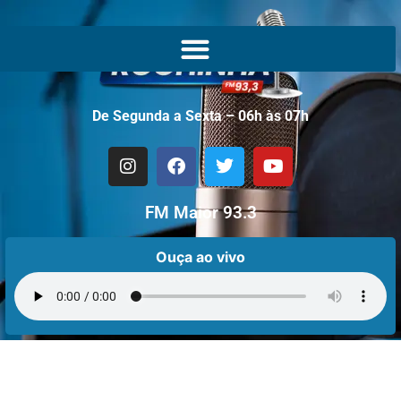
De Segunda a Sexta – 06h às 07h
FM Maior 93.3
Ouça ao vivo