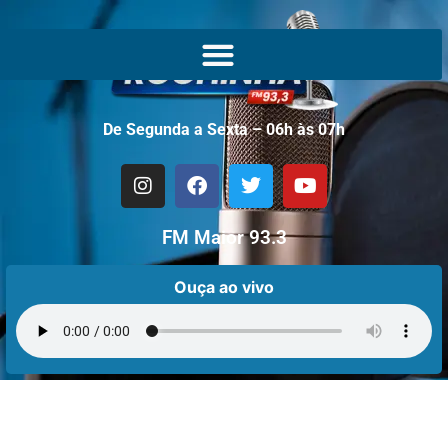
De Segunda a Sexta – 06h às 07h
FM Maior 93.3
Ouça ao vivo