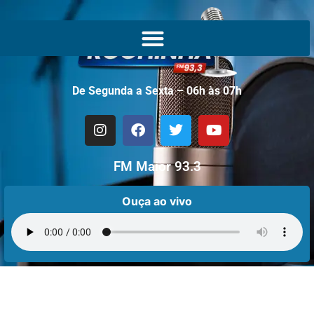
De Segunda a Sexta – 06h às 07h
FM Maior 93.3
Ouça ao vivo