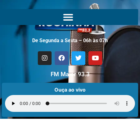
De Segunda a Sexta – 06h às 07h
FM Maior 93.3
Ouça ao vivo