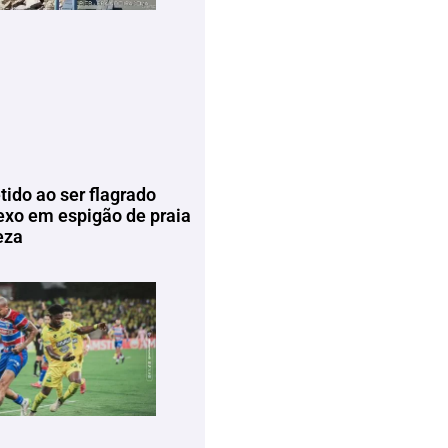
tido ao ser flagrado
exo em espigão de praia
eza