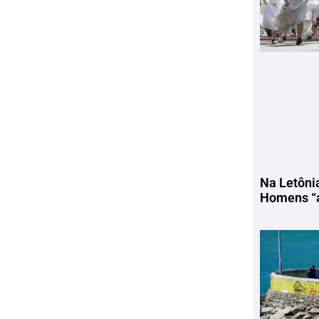
Na Letôni
Homens “a