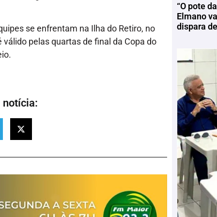
“O pote da
Elmano vai
dispara d
uipes se enfrentam na Ilha do Retiro, no
 é válido pelas quartas de final da Copa do
io.
notícia: