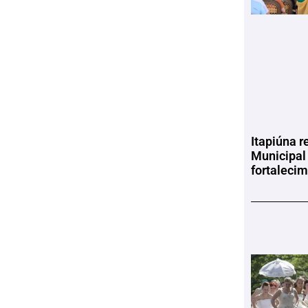
Itapiúna r
Municipal
fortaleci