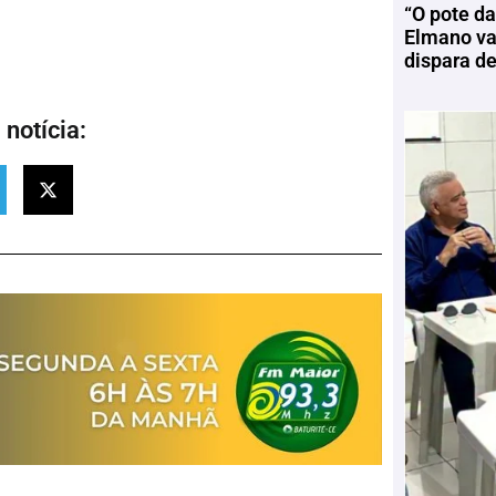
“O pote da
Elmano vai
dispara d
notícia: