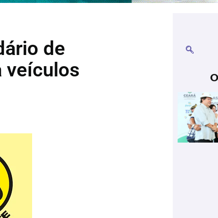
dário de
 veículos
O