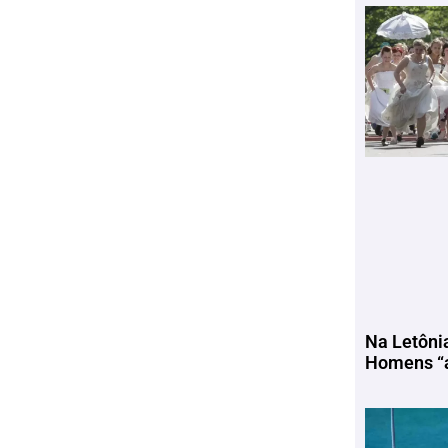
Na Letôni
Homens “a