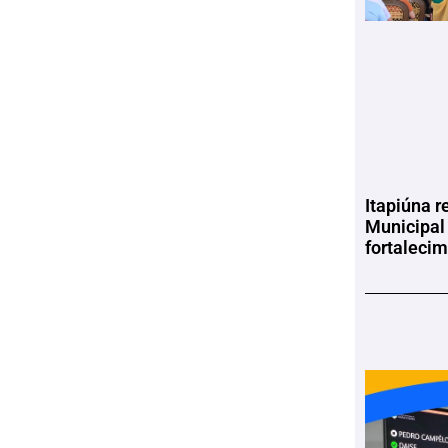
Itapiúna r
Municipal
fortaleci