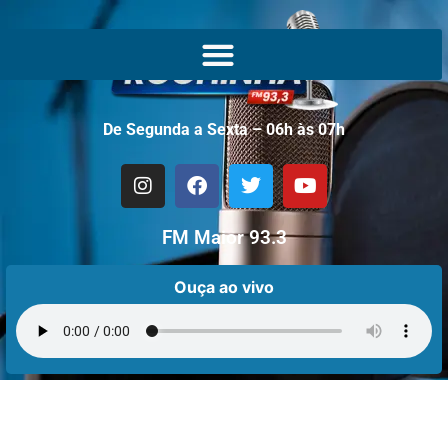
De Segunda a Sexta – 06h às 07h
FM Maior 93.3
Ouça ao vivo