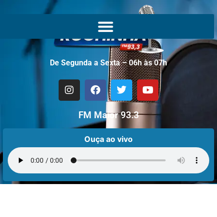
De Segunda a Sexta – 06h às 07h
FM Maior 93.3
Ouça ao vivo