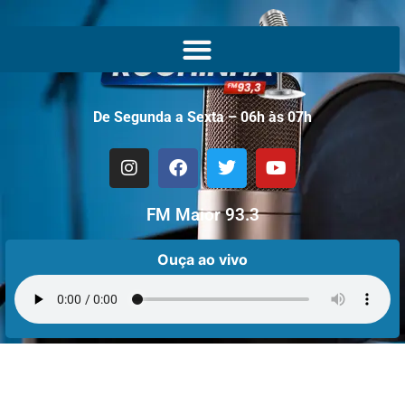
De Segunda a Sexta – 06h às 07h
FM Maior 93.3
Ouça ao vivo