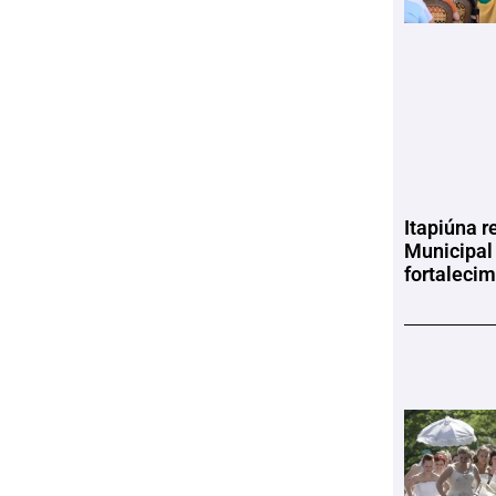
Itapiúna r
Municipal
fortaleci