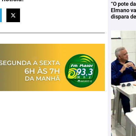
“O pote da
Elmano vai
dispara d