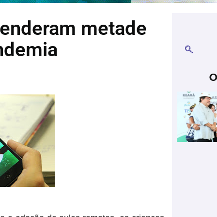
prenderam metade
ndemia
O