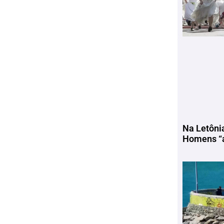
Na Letôni
Homens “a