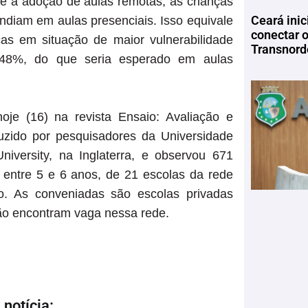
e a adoção de aulas remotas, as crianças
Ceará inic
diam em aulas presenciais. Isso equivale
conectar 
as em situação de maior vulnerabilidade
Transnord
 48%, do que seria esperado em aulas
oje (16) na revista Ensaio: Avaliação e
uzido por pesquisadores da Universidade
versity, na Inglaterra, e observou 671
 entre 5 e 6 anos, de 21 escolas da rede
o. As conveniadas são escolas privadas
não encontram vaga nessa rede.
notícia: