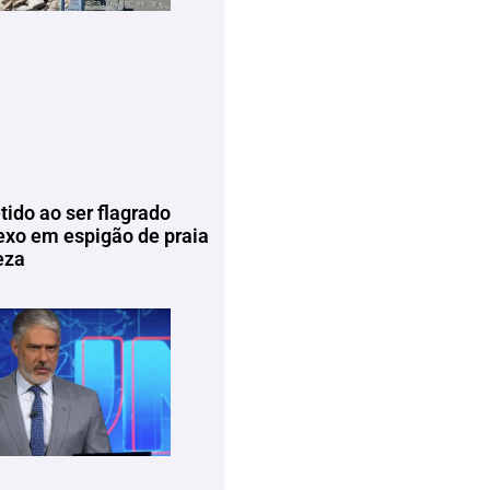
tido ao ser flagrado
exo em espigão de praia
eza