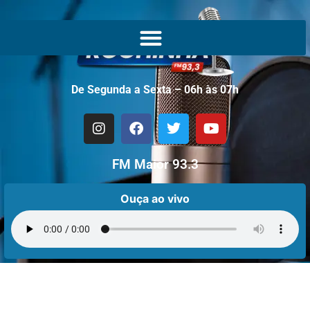
De Segunda a Sexta – 06h às 07h
FM Maior 93.3
Ouça ao vivo