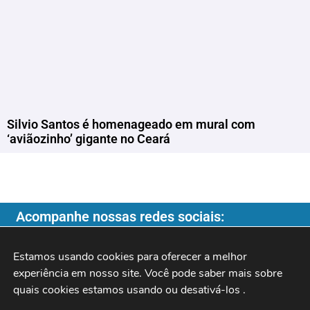
Silvio Santos é homenageado em mural com
‘aviãozinho’ gigante no Ceará
Acompanhe nossas redes sociais:
Estamos usando cookies para oferecer a melhor 
experiência em nosso site. Você pode saber mais sobre 
quais cookies estamos usando ou desativá-los 
.
Copyright ©️ 2026
| Programa do Rochinha |