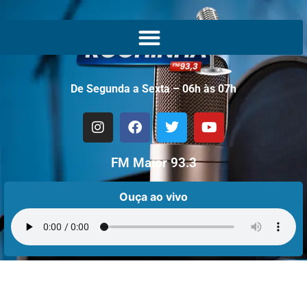
De Segunda a Sexta – 06h às 07h
FM Maior 93.3
Ouça ao vivo