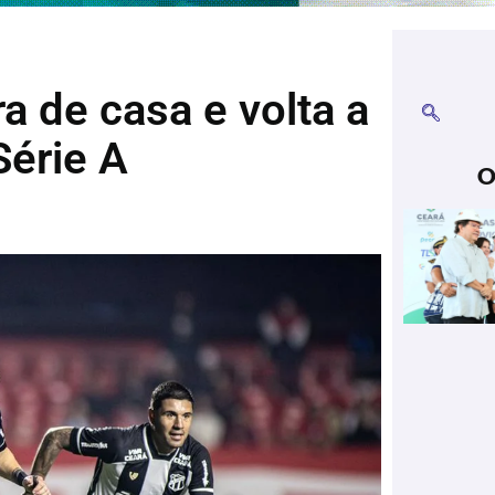
a de casa e volta a
Série A
O