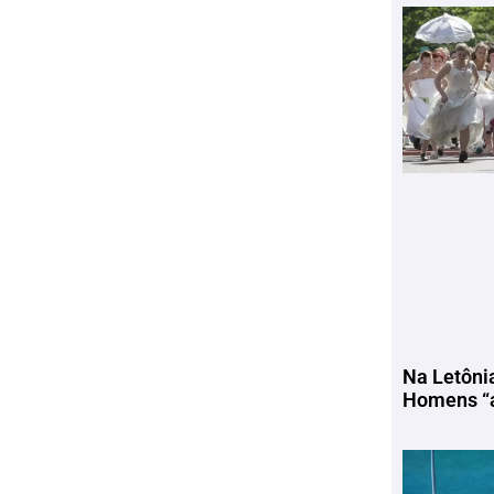
Na Letôni
Homens “a