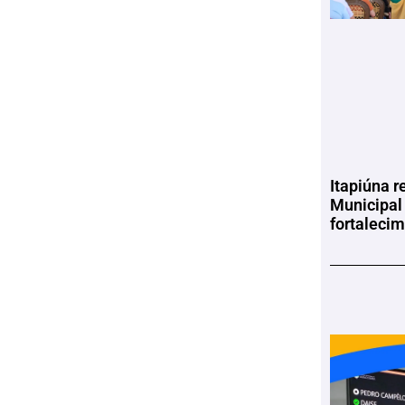
Itapiúna r
Municipal
fortaleci