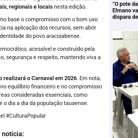
“O pote da
s, regionais e locais
nesta edição.
Elmano vai
dispara d
como base o compromisso com o bom uso
ncia na aplicação dos recursos, sem abrir
identidade do povo aracoiabense.
mocrático, acessível e construído pela
o, segurança e respeito, mantendo viva a
o realizará o Carnaval em 2026
. Em nota,
no equilíbrio financeiro e no compromisso
áreas consideradas essenciais, como
 o dia a dia da população tauaense.
l #CulturaPopular
notícia: