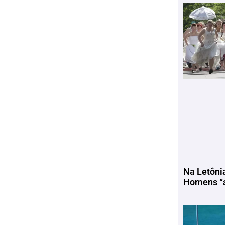
Na Letôni
Homens “a