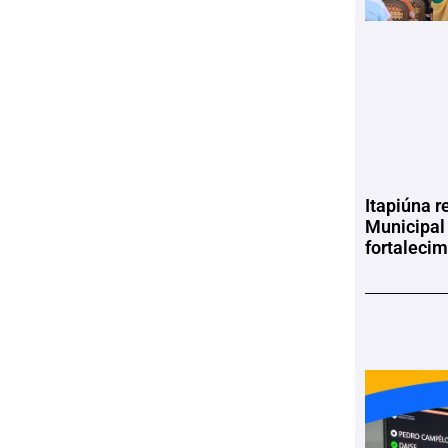
Itapiúna r
Municipal
fortaleci