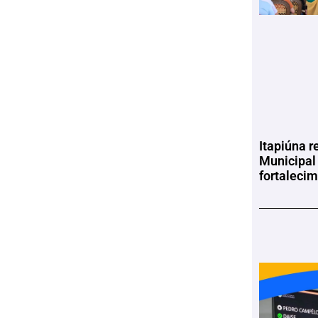
Itapiúna r
Municipal
fortaleci