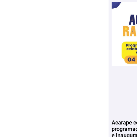
Acarape c
programaç
e inaugur