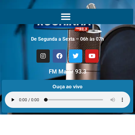
De Segunda a Sexta – 06h às 07h
FM Maior 93.3
Ouça ao vivo