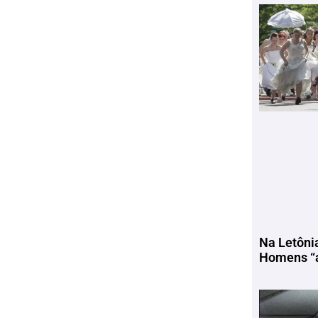
Na Letôni
Homens “a