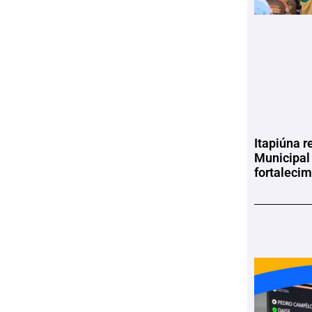
Itapiúna r
Municipal
fortaleci