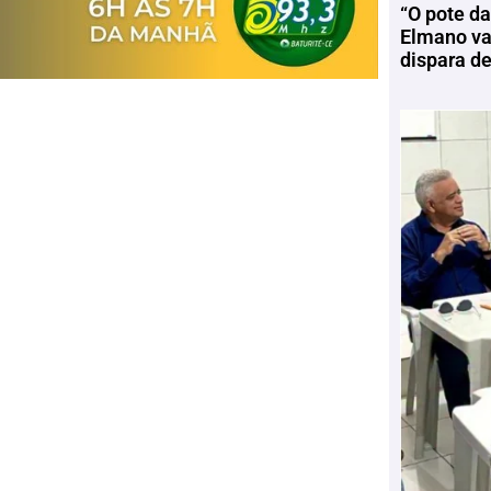
“O pote da
Elmano vai
dispara d