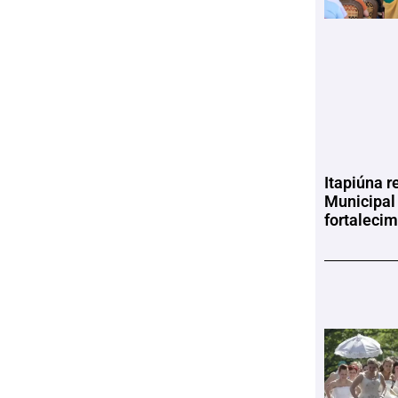
Itapiúna r
Municipal
fortaleci