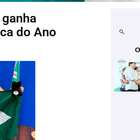
 ganha
ca do Ano
O