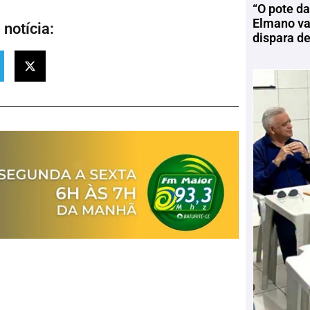
“O pote da
Elmano vai
notícia:
dispara d