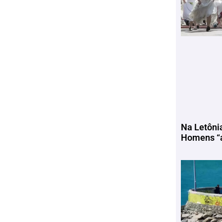
Na Letôni
Homens “a