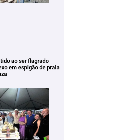
tido ao ser flagrado
exo em espigão de praia
eza