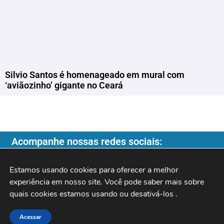
Silvio Santos é homenageado em mural com
‘aviãozinho’ gigante no Ceará
Acompanhe nossas redes sociais:
Estamos usando cookies para oferecer a melhor 
experiência em nosso site. Você pode saber mais sobre 
quais cookies estamos usando ou desativá-los 
.
Copyright ©️ 2026
| Programa do Rochinha |
Acessar