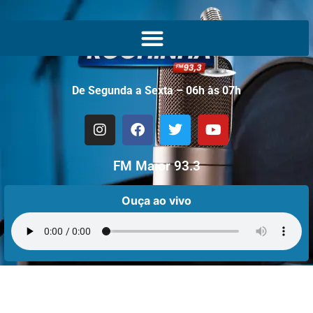
De Segunda a Sexta – 06h às 07h
FM Maior 93.3
Ouça ao vivo