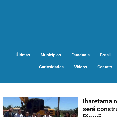
Últimas
Municípios
Estaduais
Brasil
Curiosidades
Vídeos
Contato
Ibaretama r
será constr
Piranji