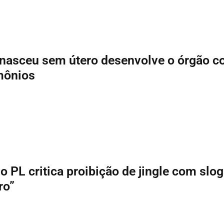
nasceu sem útero desenvolve o órgão 
mônios
o PL critica proibição de jingle com slo
ro”