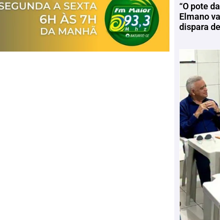
“O pote da
Elmano vai
dispara d