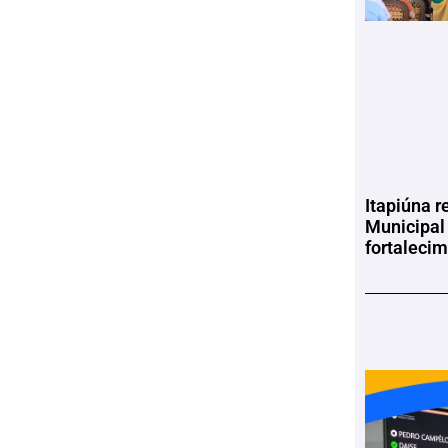
Itapiúna r
Municipal
fortaleci