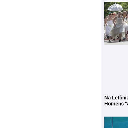
Na Letôni
Homens “a