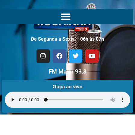
De Segunda a Sexta – 06h às 07h
FM Maior 93.3
Ouça ao vivo