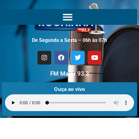
De Segunda a Sexta – 06h às 07h
FM Maior 93.3
Ouça ao vivo