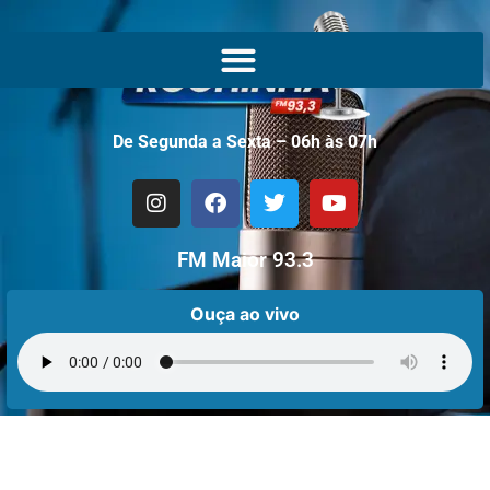
De Segunda a Sexta – 06h às 07h
FM Maior 93.3
Ouça ao vivo